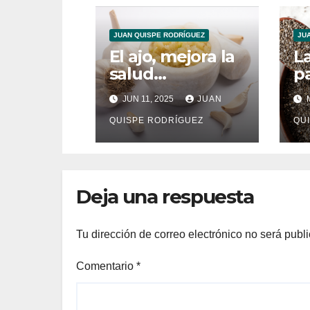
JUAN QUISPE RODRÍGUEZ
JU
El ajo, mejora la
L
salud
pa
cardiovascular
c
JUN 11, 2025
JUAN
M
QUISPE RODRÍGUEZ
QU
Deja una respuesta
Tu dirección de correo electrónico no será publ
Comentario
*