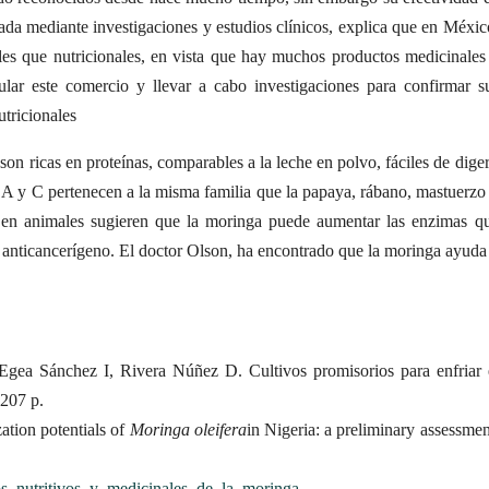
da mediante investigaciones y estudios clínicos, explica que en Méxic
es que nutricionales, en vista que hay muchos productos medicinales
ar este comercio y llevar a cabo investigaciones para confirmar s
utricionales
n ricas en proteínas, comparables a la leche en polvo, fáciles de diger
s A y C pertenecen a la misma familia que la papaya, rábano, mastuerzo
ios en animales sugieren que la moringa puede aumentar las enzimas q
 anticancerígeno. El doctor Olson, ha encontrado que la moringa ayuda
ea Sánchez I, Rivera Núñez D. Cultivos promisorios para enfriar 
 207 p.
ation potentials of
Moringa oleifera
in Nigeria: a preliminary assessmen
ios_nutritivos_y_medicinales_de_la_moringa