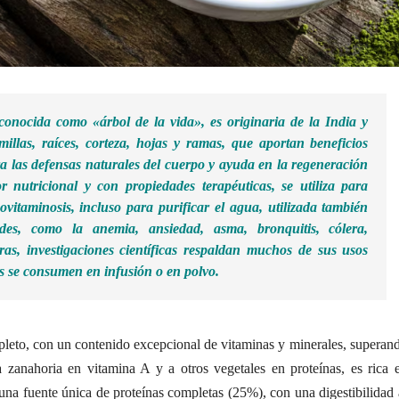
QOYLLUR
´RITTI
conocida como «árbol de la vida», es originaria de la India y
illas, raíces, corteza, hojas y ramas, que aportan beneficios
ora las defensas naturales del cuerpo y ayuda en la regeneración
or nutricional y con propiedades terapéuticas, se utiliza para
ovitaminosis, incluso para purificar el agua, utilizada también
es, como la anemia, ansiedad, asma, bronquitis, cólera,
ceras, investigaciones científicas respaldan muchos de sus usos
as se consumen en infusión o en polvo.
eto, con un contenido excepcional de vitaminas y minerales, superan
a zanahoria en vitamina A y a otros vegetales en proteínas, es rica 
una fuente única de proteínas completas (25%), con una digestibilidad 