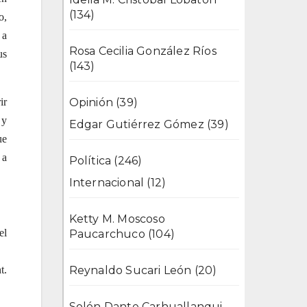
(134)
o,
 a
Rosa Cecilia González Ríos
us
(143)
ir
Opinión
(39)
 y
Edgar Gutiérrez Gómez
(39)
ue
 a
Política
(246)
Internacional
(12)
Ketty M. Moscoso
el
Paucarchuco
(104)
t.
Reynaldo Sucari León
(20)
Solón Dante Carhuallanqui