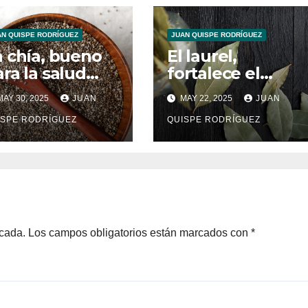
AN QUISPE RODRÍGUEZ
JUAN QUISPE RODRÍGUEZ
a chía, bueno
El laurel,
ra la salud
fortalece el
ardiovascular
sistema
AY 30, 2025
JUAN
MAY 22, 2025
JUAN
inmunológico
ISPE RODRÍGUEZ
QUISPE RODRÍGUEZ
icada.
Los campos obligatorios están marcados con
*