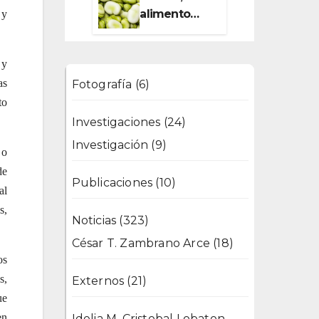
alimento
 y
esencial para
el
 y
metabolismo
as
Fotografía
(6)
to
Investigaciones
(24)
Investigación
(9)
 o
de
Publicaciones
(10)
al
s,
Noticias
(323)
César T. Zambrano Arce
(18)
os
s,
Externos
(21)
ue
en
Idelia M. Cristobal Lobaton