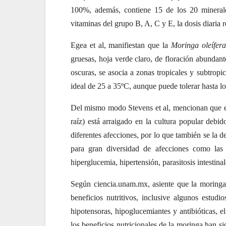
100%, además, contiene 15 de los 20 minerales
vitaminas del grupo B, A, C y E, la dosis diaria
Egea et al, manifiestan que la
Moringa oleífera
gruesas, hoja verde claro, de floración abundant
oscuras, se asocia a zonas tropicales y subtropic
ideal de 25 a 35ºC, aunque puede tolerar hasta l
Del mismo modo Stevens et al, mencionan que en
raíz) está arraigado en la cultura popular debid
diferentes afecciones, por lo que también se la 
para gran diversidad de afecciones como las fi
hiperglucemia, hipertensión, parasitosis intestinal
Según ciencia.unam.mx, asiente que la moringa
beneficios nutritivos, inclusive algunos estudi
hipotensoras, hipoglucemiantes y antibióticas, 
los beneficios nutricionales de la moringa han 