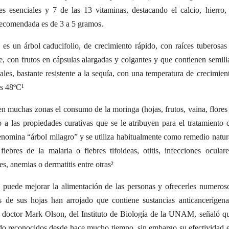
 esenciales y 7 de las 13 vitaminas, destacando el calcio, hierro,
 recomendada es de 3 a 5 gramos.
es un árbol caducifolio, de crecimiento rápido, con raíces tuberosas
e, con frutos en cápsulas alargadas y colgantes y que contienen semill
ales, bastante resistente a la sequía, con una temperatura de crecimien
os 48ºC¹
 muchas zonas el consumo de la moringa (hojas, frutos, vaina, flores
o a las propiedades curativas que se le atribuyen para el tratamiento 
denomina “árbol milagro” y se utiliza habitualmente como remedio natur
ebres de la malaria o fiebres tifoideas, otitis, infecciones oculare
es, anemias o dermatitis entre otras²
 puede mejorar la alimentación de las personas y ofrecerles numeros
os de sus hojas han arrojado que contiene sustancias anticancerígena
el doctor Mark Olson, del Instituto de Biología de la UNAM, señaló q
sido reconocidos desde hace mucho tiempo, sin embargo su efectividad 