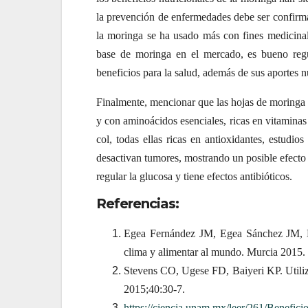
la prevención de enfermedades debe ser confirma
la moringa se ha usado más con fines medicinal
base de moringa en el mercado, es bueno regul
beneficios para la salud, además de sus aportes n
Finalmente, mencionar que las hojas de moringa so
y con aminoácidos esenciales, ricas en vitamina
col, todas ellas ricas en antioxidantes, estud
desactivan tumores, mostrando un posible efecto
regular la glucosa y tiene efectos antibióticos.
Referencias:
Egea Fernández JM, Egea Sánchez JM, Eg
clima y alimentar al mundo. Murcia 2015.
Stevens CO, Ugese FD, Baiyeri KP. Utiliz
2015;40:30-7.
https://ciencia.unam.mx/leer/261/Benefic