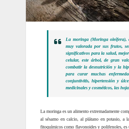
La moringa (Moringa oleífera), 
muy valorada por sus frutos, sem
significativos para la salud, mej
celular, este árbol, de gran val
combatir la desnutrición y la hip
para curar muchas enfermedad
conjuntivitis, hipertensión y úl
medicinales y cosméticos, las hoj
La moringa es un alimento extremadamente compl
al sésamo en calcio, al plátano en potasio, a l
fitoquímicos como flavonoides y polifenoles, es 