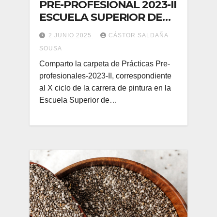
PRE-PROFESIONAL 2023-II
ESCUELA SUPERIOR DE
FORMACIÓN ARTÍSTICA
2 JUNIO 2025
CÁSTOR SALDAÑA
PÚBLICA «FELIPE
SOUSA
GUAMÁN POMA DE
Comparto la carpeta de Prácticas Pre-
AYALA»-AYACUCHO
profesionales-2023-II, correspondiente
al X ciclo de la carrera de pintura en la
Escuela Superior de…