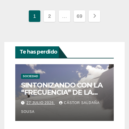
Paginación
1
2
…
69
de
entradas
Te has perdido
SOCIEDAD
SINTONIZANDO CON LA
“FRECUENCIA” DE LA
ESTRELLA DE LA NIEVE:
27 JULIO 2026
CÁSTOR SALDAÑA
QOYLLUR´RITTI
SOUSA