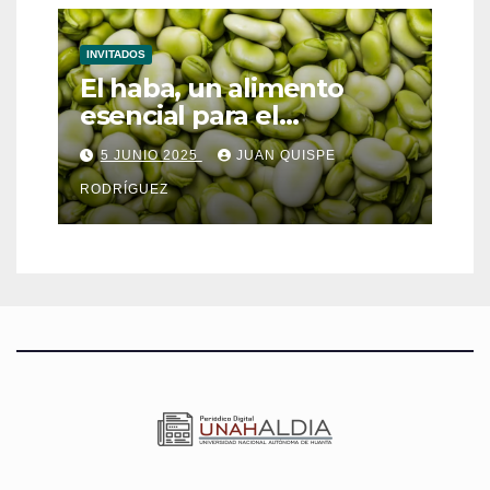
INVITADOS
El haba, un alimento
esencial para el
metabolismo
5 JUNIO 2025
JUAN QUISPE
RODRÍGUEZ