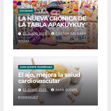
SOCIEDAD
LA NUEVA CRÓNICA DE
LA TABLA APAKUYKUY
23 JUNIO 2025
CÁSTOR SALDAÑA
SOUSA
JUAN QUISPE RODRÍGUEZ
El ajo, mejora la salud
cardiovascular
11 JUNIO 2025
JUAN QUISPE
RODRÍGUEZ