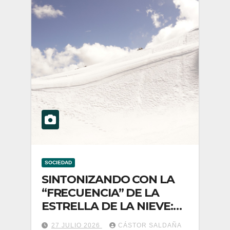
SOCIEDAD
SINTONIZANDO CON LA
“FRECUENCIA” DE LA
ESTRELLA DE LA NIEVE:
QOYLLUR´RITTI
27 JULIO 2026
CÁSTOR SALDAÑA