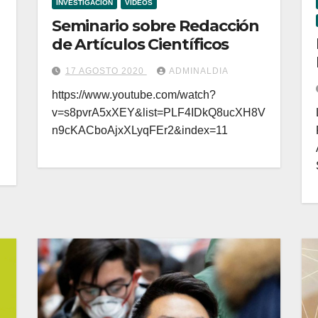
INVESTIGACIÓN
VIDEOS
Seminario sobre Redacción
de Artículos Científicos
17 AGOSTO 2020
ADMINALDIA
https://www.youtube.com/watch?
v=s8pvrA5xXEY&list=PLF4IDkQ8ucXH8V
n9cKACboAjxXLyqFEr2&index=11