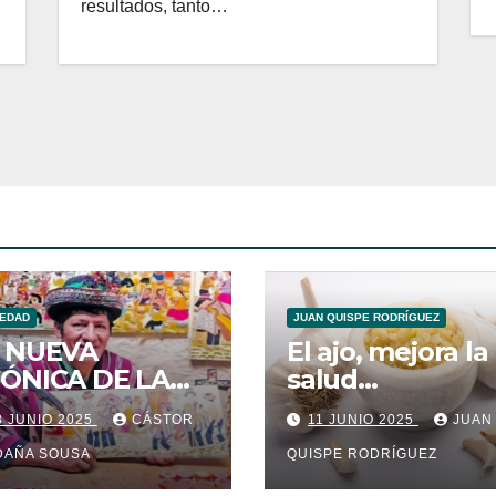
resultados, tanto…
IEDAD
JUAN QUISPE RODRÍGUEZ
 NUEVA
El ajo, mejora la
ÓNICA DE LA
salud
BLA
cardiovascular
3 JUNIO 2025
CÁSTOR
11 JUNIO 2025
JUAN
PAKUYKUY
DAÑA SOUSA
QUISPE RODRÍGUEZ