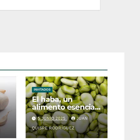
INVITADOS
El haba, un
alimento esencial
para el
5 JUNIO 2025
JUAN
metabolismo
QUISPE RODRÍGUEZ