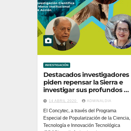
INVESTIGACIÓN
Destacados investigadores
piden repensar la Sierra e
investigar sus profundos y
recientes cambios
14 ABRIL 2020
ADMINALDIA
El Concytec, a través del Programa
Especial de Popularización de la Ciencia,
Tecnología e Innovación Tecnológica