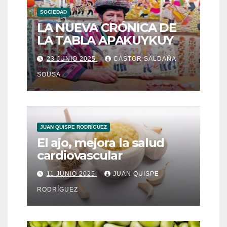
SOCIEDAD
LA NUEVA CRÓNICA DE
LA TABLA APAKUYKUY
23 JUNIO 2025
CÁSTOR SALDAÑA
SOUSA
JUAN QUISPE RODRÍGUEZ
El ajo, mejora la salud
cardiovascular
11 JUNIO 2025
JUAN QUISPE
RODRÍGUEZ