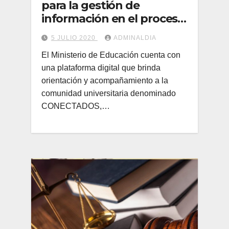
para la gestión de
información en el proceso
de la investigación
5 JULIO 2020
ADMINALDIA
científica
El Ministerio de Educación cuenta con
una plataforma digital que brinda
orientación y acompañamiento a la
comunidad universitaria denominado
CONECTADOS,…