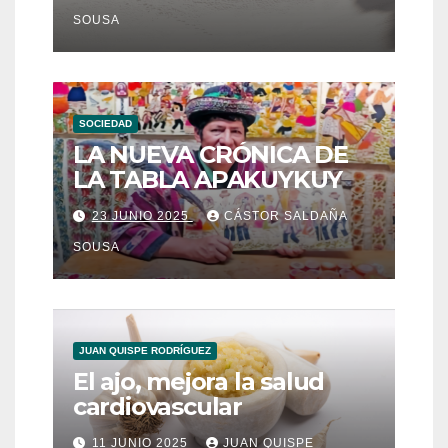
QOYLLUR´RITTI
SOUSA
SOCIEDAD
LA NUEVA CRÓNICA DE
LA TABLA APAKUYKUY
23 JUNIO 2025
CÁSTOR SALDAÑA
SOUSA
JUAN QUISPE RODRÍGUEZ
El ajo, mejora la salud
cardiovascular
11 JUNIO 2025
JUAN QUISPE