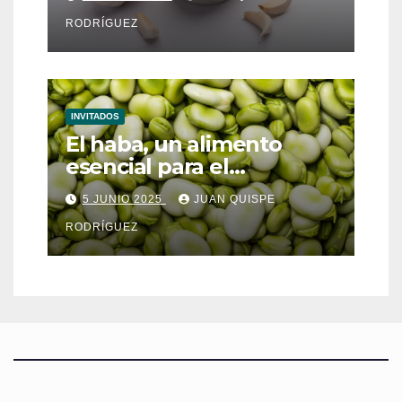
RODRÍGUEZ
INVITADOS
El haba, un alimento
esencial para el
metabolismo
5 JUNIO 2025
JUAN QUISPE
RODRÍGUEZ