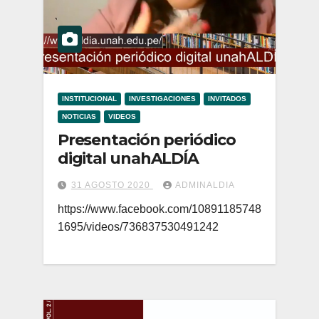
INSTITUCIONAL
INVESTIGACIONES
INVITADOS
NOTICIAS
VIDEOS
Presentación periódico
digital unahALDÍA
31 AGOSTO 2020
ADMINALDIA
https://www.facebook.com/10891185748
1695/videos/736837530491242