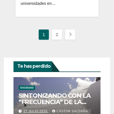
universidades en…
Paginación
1
2
de
entradas
Te has perdido
SOCIEDAD
SINTONIZANDO CON LA
“FRECUENCIA” DE LA
ESTRELLA DE LA NIEVE:
27 JULIO 2026
CÁSTOR SALDAÑA