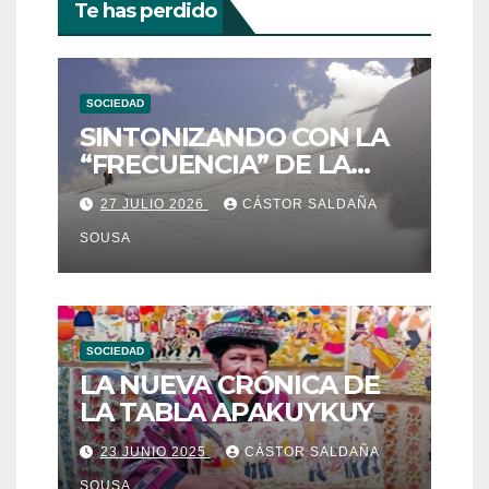
Te has perdido
SOCIEDAD
SINTONIZANDO CON LA
“FRECUENCIA” DE LA
ESTRELLA DE LA NIEVE:
27 JULIO 2026
CÁSTOR SALDAÑA
QOYLLUR´RITTI
SOUSA
SOCIEDAD
LA NUEVA CRÓNICA DE
LA TABLA APAKUYKUY
23 JUNIO 2025
CÁSTOR SALDAÑA
SOUSA