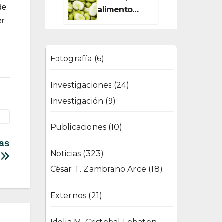
de
alimento
er
esencial para
el
metabolismo
Fotografía
(6)
Investigaciones
(24)
Investigación
(9)
Publicaciones
(10)
las
Noticias
(323)
s
César T. Zambrano Arce
(18)
Externos
(21)
Idelia M. Cristobal Lobaton