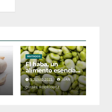
INVITADOS
El haba, un
alimento esencial
para el
5 JUNIO 2025
JUAN
metabolismo
QUISPE RODRÍGUEZ