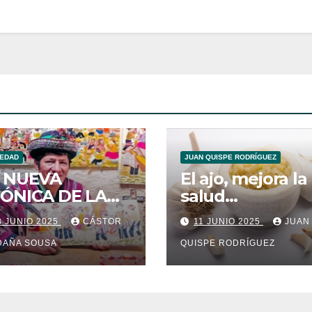
IEDAD
JUAN QUISPE RODRÍGUEZ
 NUEVA
El ajo, mejora la
ÓNICA DE LA
salud
BLA
cardiovascular
3 JUNIO 2025
CÁSTOR
11 JUNIO 2025
JUAN
PAKUYKUY
DAÑA SOUSA
QUISPE RODRÍGUEZ