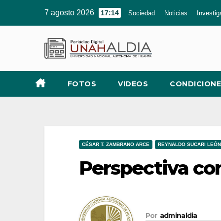
Ir
7 agosto 2026
17:14
Sociedad
Noticias
Investig
al
contenido
FOTOS
VIDEOS
CONDICIONE
CÉSAR T. ZAMBRANO ARCE
REYNALDO SUCARI LEÓN
Perspectiva c
Por
adminaldia