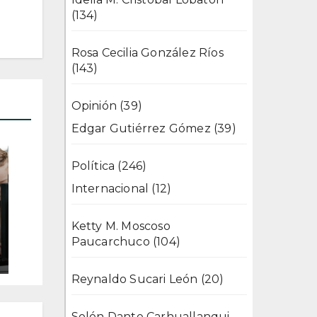
(134)
Rosa Cecilia González Ríos
(143)
Opinión
(39)
Edgar Gutiérrez Gómez
(39)
Política
(246)
Internacional
(12)
Ketty M. Moscoso
Paucarchuco
(104)
Reynaldo Sucari León
(20)
Solón Dante Carhuallanqui