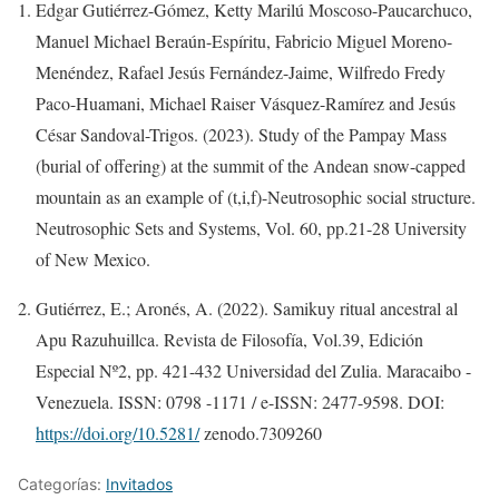
Edgar Gutiérrez-Gómez, Ketty Marilú Moscoso-Paucarchuco,
Manuel Michael Beraún-Espíritu, Fabricio Miguel Moreno-
Menéndez, Rafael Jesús Fernández-Jaime, Wilfredo Fredy
Paco-Huamani, Michael Raiser Vásquez-Ramírez and Jesús
César Sandoval-Trigos. (2023). Study of the Pampay Mass
(burial of offering) at the summit of the Andean snow-capped
mountain as an example of (t,i,f)-Neutrosophic social structure.
Neutrosophic Sets and Systems, Vol. 60, pp.21-28 University
of New Mexico.
Gutiérrez, E.; Aronés, A. (2022). Samikuy ritual ancestral al
Apu Razuhuillca. Revista de Filosofía, Vol.39, Edición
Especial Nº2, pp. 421-432 Universidad del Zulia. Maracaibo -
Venezuela. ISSN: 0798 -1171 / e-ISSN: 2477-9598. DOI:
https://doi.org/10.5281/
zenodo.7309260
Categorías:
Invitados