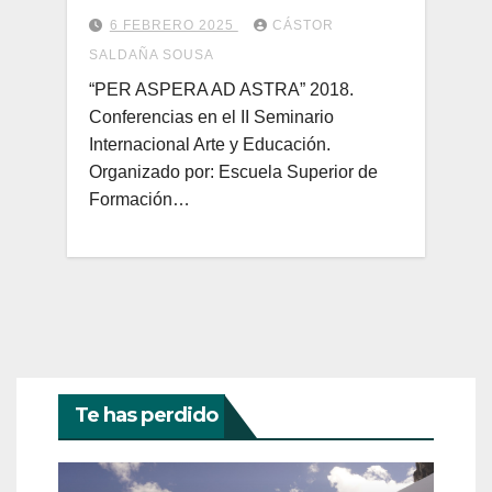
PUBLICACIONES
6 FEBRERO 2025
CÁSTOR
RELACIONADAS CON LA
SALDAÑA SOUSA
ESCUELA DE BELLAS
“PER ASPERA AD ASTRA” 2018.
ARTES DE AYACUCHO
Conferencias en el II Seminario
“FELIPE GUAMÁN POMA
Internacional Arte y Educación.
DE AYALA” (antes,
Organizado por: Escuela Superior de
durante y después)
Formación…
Te has perdido