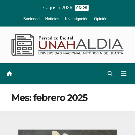
Ir
7 agosto 2026
06:29
al
Sociedad
Noticias
Investigación
Opinión
contenido
Mes:
febrero 2025