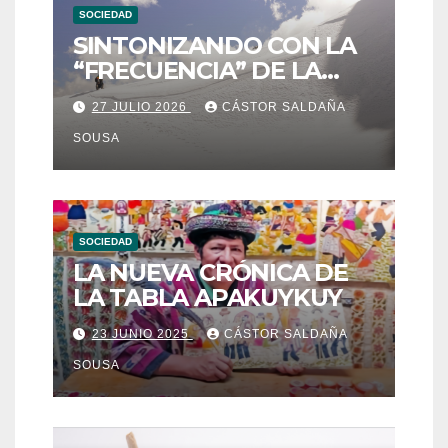
SOCIEDAD
SINTONIZANDO CON LA
“FRECUENCIA” DE LA
ESTRELLA DE LA NIEVE:
27 JULIO 2026
CÁSTOR SALDAÑA
QOYLLUR´RITTI
SOUSA
SOCIEDAD
LA NUEVA CRÓNICA DE
LA TABLA APAKUYKUY
23 JUNIO 2025
CÁSTOR SALDAÑA
SOUSA