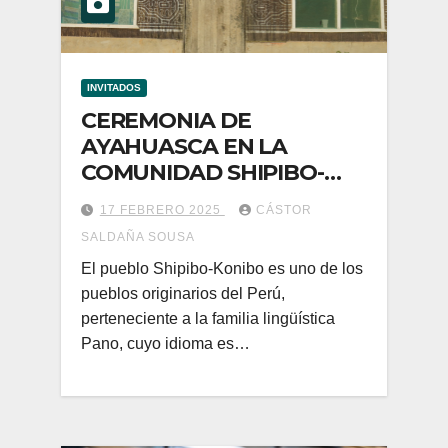
INVITADOS
CEREMONIA DE
AYAHUASCA EN LA
COMUNIDAD SHIPIBO-
KONIBO DE SAN
17 FEBRERO 2025
CÁSTOR
FRANCISCO-PUCALLPA
SALDAÑA SOUSA
El pueblo Shipibo-Konibo es uno de los
pueblos originarios del Perú,
perteneciente a la familia lingüística
Pano, cuyo idioma es…