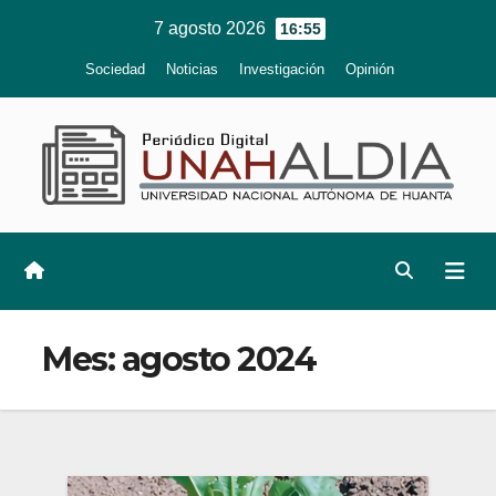
Ir
7 agosto 2026
16:55
al
Sociedad
Noticias
Investigación
Opinión
contenido
Mes:
agosto 2024