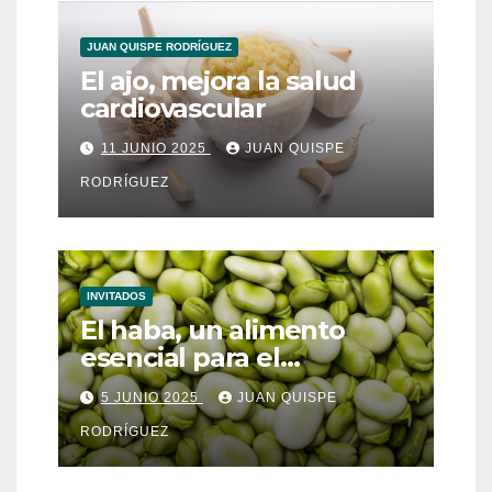
JUAN QUISPE RODRÍGUEZ
El ajo, mejora la salud
cardiovascular
11 JUNIO 2025
JUAN QUISPE
RODRÍGUEZ
INVITADOS
El haba, un alimento
esencial para el
metabolismo
5 JUNIO 2025
JUAN QUISPE
RODRÍGUEZ