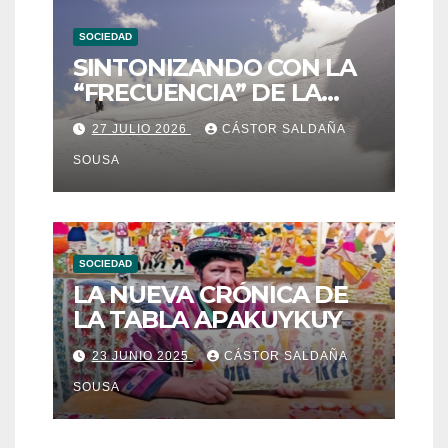
SOCIEDAD
SINTONIZANDO CON LA
“FRECUENCIA” DE LA
ESTRELLA DE LA NIEVE:
27 JULIO 2026
CÁSTOR SALDAÑA
QOYLLUR´RITTI
SOUSA
SOCIEDAD
LA NUEVA CRÓNICA DE
LA TABLA APAKUYKUY
23 JUNIO 2025
CÁSTOR SALDAÑA
SOUSA