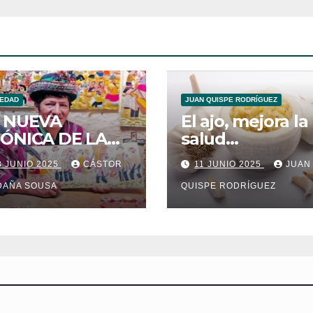
entradas
IEDAD
JUAN QUISPE RODRÍGUEZ
 NUEVA
El ajo, mejora la
ÓNICA DE LA
salud
BLA
cardiovascular
3 JUNIO 2025
CÁSTOR
11 JUNIO 2025
JUAN
PAKUYKUY
DAÑA SOUSA
QUISPE RODRÍGUEZ