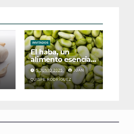
INVITADOS
El haba, un
alimento esencial
para el
5 JUNIO 2025
JUAN
metabolismo
QUISPE RODRÍGUEZ