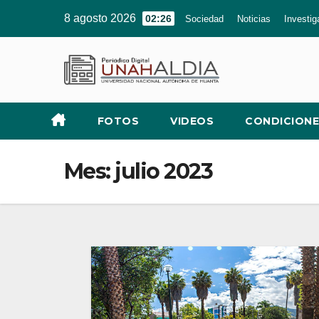
Ir
8 agosto 2026
02:26
Sociedad
Noticias
Investig
al
contenido
FOTOS
VIDEOS
CONDICIONE
Mes:
julio 2023