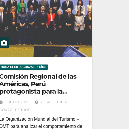
ROSA CECILIA GONZÁLEZ RÍOS
Comisión Regional de las
Américas, Perú
protagonista para la
versión del 2025
5 JULIO 2023
ROSA CECILIA
GONZÁLEZ RÍOS
La Organización Mundial del Turismo –
OMT para analizar el comportamiento de