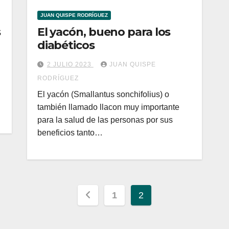
JUAN QUISPE RODRÍGUEZ
s
El yacón, bueno para los
diabéticos
2 JULIO 2023
JUAN QUISPE
RODRÍGUEZ
El yacón (Smallantus sonchifolius) o
también llamado llacon muy importante
para la salud de las personas por sus
beneficios tanto…
Paginación
1
2
de