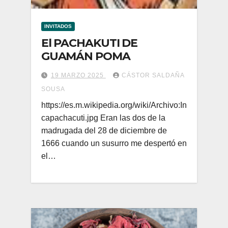
INVITADOS
El PACHAKUTI DE
GUAMÁN POMA
19 MARZO 2025
CÁSTOR SALDAÑA
SOUSA
https://es.m.wikipedia.org/wiki/Archivo:In
capachacuti.jpg Eran las dos de la
madrugada del 28 de diciembre de
1666 cuando un susurro me despertó en
el…