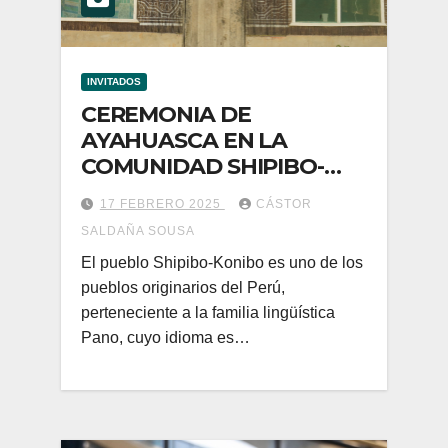
INVITADOS
CEREMONIA DE
AYAHUASCA EN LA
COMUNIDAD SHIPIBO-
KONIBO DE SAN
17 FEBRERO 2025
CÁSTOR
FRANCISCO-PUCALLPA
SALDAÑA SOUSA
El pueblo Shipibo-Konibo es uno de los
pueblos originarios del Perú,
perteneciente a la familia lingüística
Pano, cuyo idioma es…