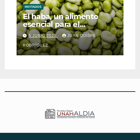
INVITADOS
El haba, un alimento
esencial para el
metabolismo
5 JUNIO 2025
JUAN QUISPE
RODRÍGUEZ