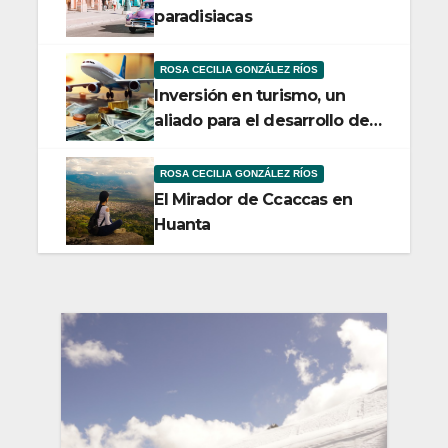
paradisiacas
ROSA CECILIA GONZÁLEZ RÍOS
Inversión en turismo, un
aliado para el desarrollo de
las localidades en el Perú
ROSA CECILIA GONZÁLEZ RÍOS
El Mirador de Ccaccas en
Huanta