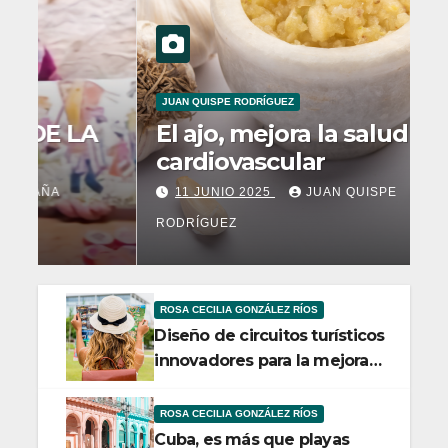
JUAN QUISPE RODRÍGUEZ
IN
El ajo, mejora la salud
E
cardiovascular
e
m
11 JUNIO 2025
JUAN QUISPE
RODRÍGUEZ
RO
ROSA CECILIA GONZÁLEZ RÍOS
Diseño de circuitos turísticos
innovadores para la mejora
de experiencias de viaje
ROSA CECILIA GONZÁLEZ RÍOS
Cuba, es más que playas