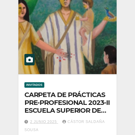
INVITADOS
CARPETA DE PRÁCTICAS
PRE-PROFESIONAL 2023-II
ESCUELA SUPERIOR DE
FORMACIÓN ARTÍSTICA
2 JUNIO 2025
CÁSTOR SALDAÑA
PÚBLICA «FELIPE
SOUSA
GUAMÁN POMA DE