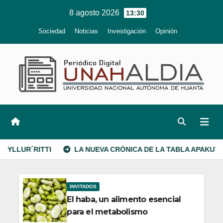
Ir
8 agosto 2026
13:30
al
Sociedad
Noticias
Investigación
Opinión
contenido
LA NUEVA CRÓNICA DE LA TABLA APAKUYKUY
El ajo, 
INVITADOS
El haba, un alimento esencial
para el metabolismo