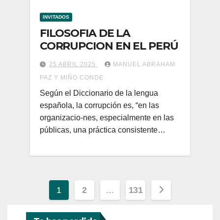
INVITADOS
FILOSOFIA DE LA
CORRUPCION EN EL PERÚ
25 ABRIL 2025
MANUEL ABRAHAM
PAZ Y MIÑO CONDE
Según el Diccionario de la lengua
española, la corrupción es, “en las
organizacio-nes, especialmente en las
públicas, una práctica consistente…
Paginación
1
2
…
131
de