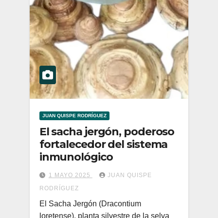
JUAN QUISPE RODRÍGUEZ
El sacha jergón, poderoso
fortalecedor del sistema
inmunológico
1 MAYO 2025
JUAN QUISPE
RODRÍGUEZ
El Sacha Jergón (Dracontium
loretense), planta silvestre de la selva