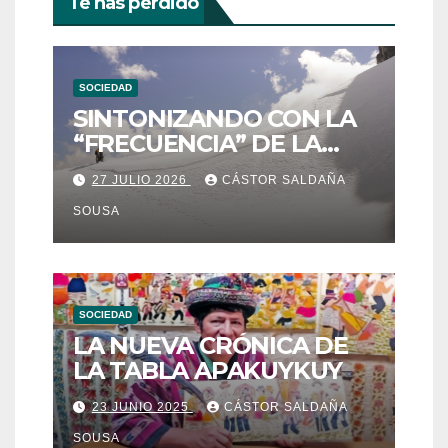
Te has perdido
entradas
SOCIEDAD
SINTONIZANDO CON LA
“FRECUENCIA” DE LA
ESTRELLA DE LA NIEVE:
27 JULIO 2026
CÁSTOR SALDAÑA
QOYLLUR´RITTI
SOUSA
SOCIEDAD
LA NUEVA CRÓNICA DE
LA TABLA APAKUYKUY
23 JUNIO 2025
CÁSTOR SALDAÑA
SOUSA