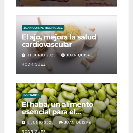
JUAN QUISPE RODRÍGUEZ
El ajo, mejora la salud
cardiovascular
11 JUNIO 2025
JUAN QUISPE
RODRÍGUEZ
INVITADOS
El haba, un alimento
esencial para el
metabolismo
5 JUNIO 2025
JUAN QUISPE
RODRÍGUEZ