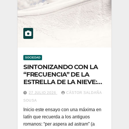
SOCIEDAD
SINTONIZANDO CON LA
“FRECUENCIA” DE LA
ESTRELLA DE LA NIEVE:
QOYLLUR´RITTI
27 JULIO 2026
CÁSTOR SALDAÑA
SOUSA
Inicio este ensayo con una máxima en
latín que recuerda a los antiguos
romanos: “per aspera ad astram” (a